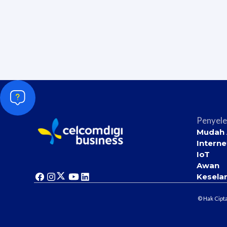
Penyele
Mudah 
Interne
IoT
Awan
Kesela
© Hak Cipt