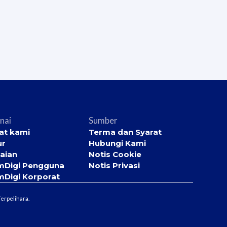
nai
Sumber
at kami
Terma dan Syarat
ur
Hubungi Kami
aian
Notis Cookie
mDigi Pengguna
Notis Privasi
mDigi Korporat
erpelihara.