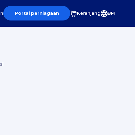
an
Portal perniagaan
Keranjang
BM
al