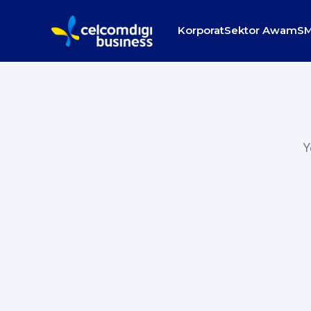
Korporat
Sektor Awam
S
Y