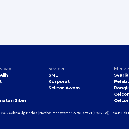
saian
Segmen
Menge
Alih
SME
Syarik
t
Korporat
Pelab
Sektor Awam
Rangk
Celco
matan Siber
Celco
a 2026 CelcomDigi Berhad [Nombor Pendaftaran 199701009694 (425190-X)]. Semua Hak T